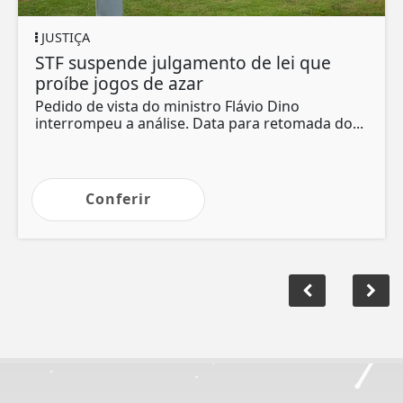
JUSTIÇA
J
STF suspende julgamento de lei que
S
proíbe jogos de azar
p
Pedido de vista do ministro Flávio Dino
P
interrompeu a análise. Data para retomada do...
c
Conferir