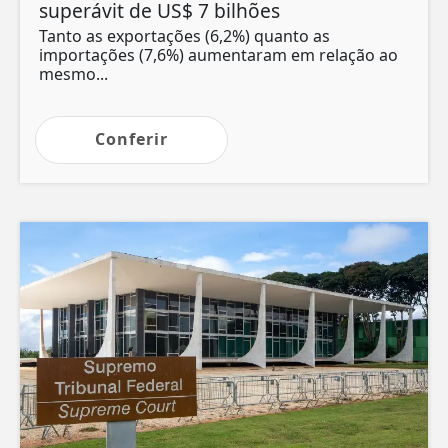
superávit de US$ 7 bilhões
d
Tanto as exportações (6,2%) quanto as
C
importações (7,6%) aumentaram em relação ao
m
mesmo...
Conferir