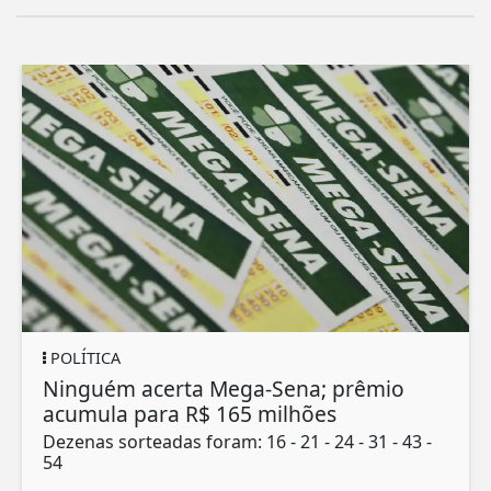
POLÍTICA
P
Ninguém acerta Mega-Sena; prêmio
L
acumula para R$ 165 milhões
r
Dezenas sorteadas foram: 16 - 21 - 24 - 31 - 43 -
S
54
A