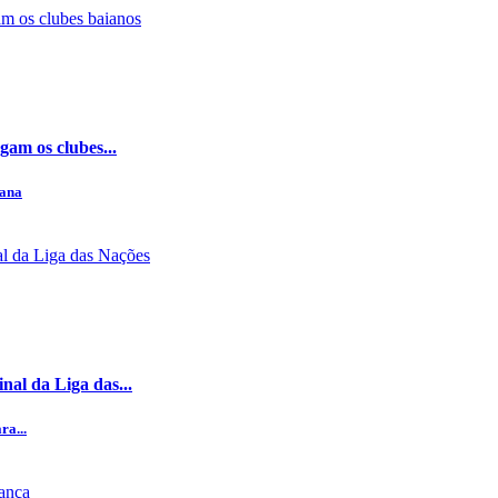
gam os clubes...
mana
nal da Liga das...
ra...