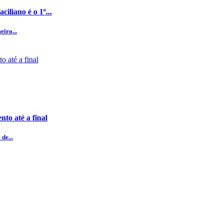
iliano é o 1º...
eiro...
to até a final
de...