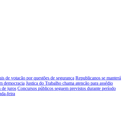
ais de votação por questões de segurança
Republicanos se manterá
cem democracia
Justiça do Trabalho chama atenção para assédio
a de juros
Concursos públicos seguem previstos durante período
da-feira