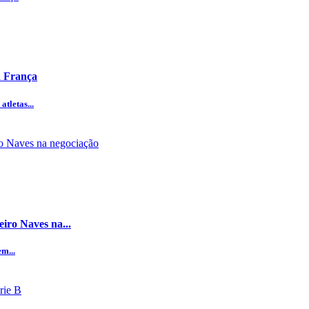
a França
tletas...
eiro Naves na...
m...