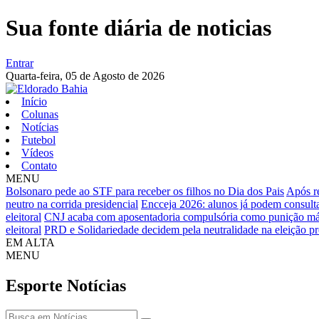
Sua fonte diária de noticias
Entrar
Quarta-feira,
05 de Agosto de 2026
Início
Colunas
Notícias
Futebol
Vídeos
Contato
MENU
Bolsonaro pede ao STF para receber os filhos no Dia dos Pais
Após r
neutro na corrida presidencial
Encceja 2026: alunos já podem consulta
eleitoral
CNJ acaba com aposentadoria compulsória como punição má
eleitoral
PRD e Solidariedade decidem pela neutralidade na eleição pr
EM ALTA
MENU
Esporte
Notícias