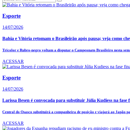
Esporte
14/07/2026
Bahia e Vitória retomam o Brasileirão após pausa; veja como che
Tricolor e Rubro-negro voltam a disputar o Campeonato Brasileiro nesta se
ACESSAR
Esporte
14/07/2026
Larissa Besen é convocada para substituir Júlia Kudiess na fase fi
Central do Osasco substituirá a companheira de posição e viajará ao Japão pa
ACESSAR