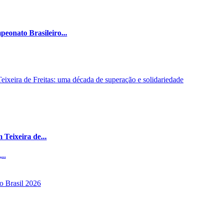
eonato Brasileiro...
Teixeira de...
...