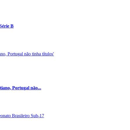
Série B
iano, Portugal não...