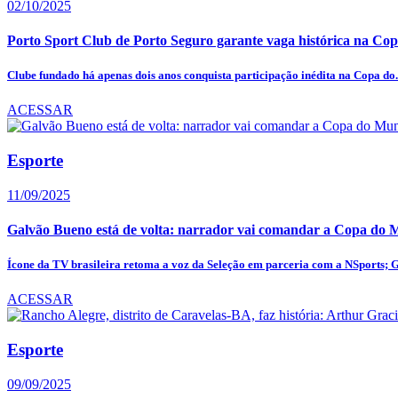
02/10/2025
Porto Sport Club de Porto Seguro garante vaga histórica na Cop
Clube fundado há apenas dois anos conquista participação inédita na Copa do.
ACESSAR
Esporte
11/09/2025
Galvão Bueno está de volta: narrador vai comandar a Copa do
Ícone da TV brasileira retoma a voz da Seleção em parceria com a NSports; G
ACESSAR
Esporte
09/09/2025