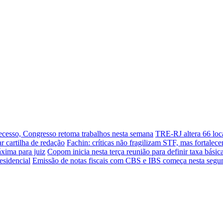
ecesso, Congresso retoma trabalhos nesta semana
TRE-RJ altera 66 loc
r cartilha de redação
Fachin: críticas não fragilizam STF, mas fortale
xima para juiz
Copom inicia nesta terça reunião para definir taxa básic
esidencial
Emissão de notas fiscais com CBS e IBS começa nesta segun