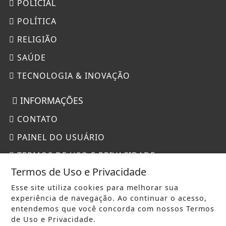
POLICIAL
POLÍTICA
RELIGIÃO
SAÚDE
TECNOLOGIA & INOVAÇÃO
INFORMAÇÕES
CONTATO
PAINEL DO USUÁRIO
TERMOS DE USO E PRIVACIDADE
Termos de Uso e Privacidade
SOBRE
Esse site utiliza cookies para melhorar sua
experiência de navegação. Ao continuar o acesso,
entendemos que você concorda com nossos Termos
de Uso e Privacidade.