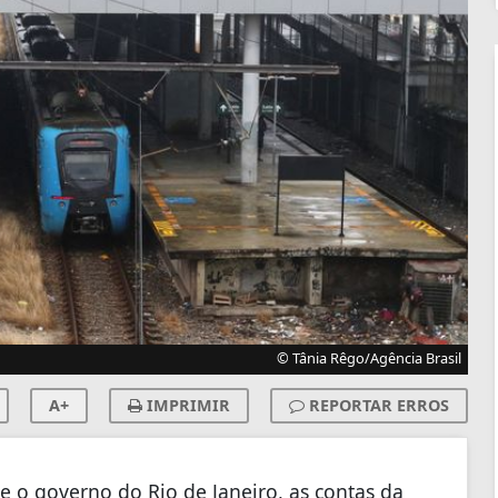
© Tânia Rêgo/Agência Brasil
A+
IMPRIMIR
REPORTAR ERROS
e o governo do Rio de Janeiro, as contas da