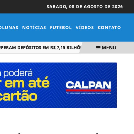
SABADO,
08 DE AGOSTO DE 2026
OLUNAS
NOTÍCIAS
FUTEBOL
VÍDEOS
CONTATO
MENU
M DEPÓSITOS EM R$ 7,15 BILHÕES EM JULHO
BOLSONARO