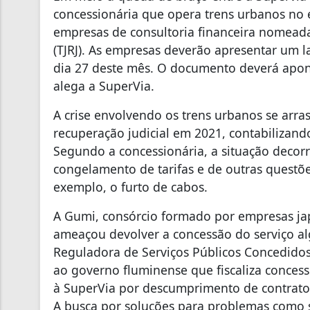
concessionária que opera trens urbanos no 
empresas de consultoria financeira nomeadas
(TJRJ). As empresas deverão apresentar um 
dia 27 deste mês. O documento deverá apont
alega a SuperVia.
A crise envolvendo os trens urbanos se arra
recuperação judicial em 2021, contabilizand
Segundo a concessionária, a situação decor
congelamento de tarifas e de outras questõ
exemplo, o furto de cabos.
A Gumi, consórcio formado por empresas jap
ameaçou devolver a concessão do serviço a
Reguladora de Serviços Públicos Concedidos 
ao governo fluminense que fiscaliza concess
à SuperVia por descumprimento de contrato, 
A busca por soluções para problemas como 