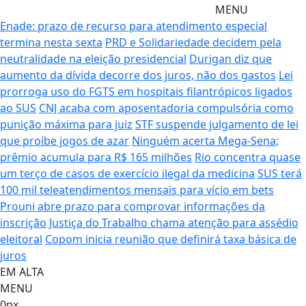
MENU
Enade: prazo de recurso para atendimento especial
termina nesta sexta
PRD e Solidariedade decidem pela
neutralidade na eleição presidencial
Durigan diz que
aumento da dívida decorre dos juros, não dos gastos
Lei
prorroga uso do FGTS em hospitais filantrópicos ligados
ao SUS
CNJ acaba com aposentadoria compulsória como
punição máxima para juiz
STF suspende julgamento de lei
que proíbe jogos de azar
Ninguém acerta Mega-Sena;
prêmio acumula para R$ 165 milhões
Rio concentra quase
um terço de casos de exercício ilegal da medicina
SUS terá
100 mil teleatendimentos mensais para vício em bets
Prouni abre prazo para comprovar informações da
inscrição
Justiça do Trabalho chama atenção para assédio
eleitoral
Copom inicia reunião que definirá taxa básica de
juros
EM ALTA
MENU
0px