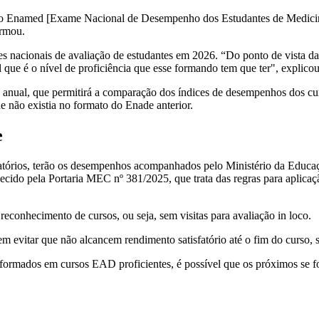
o Enamed [Exame Nacional de Desempenho dos Estudantes de Medicina],
irmou.
nacionais de avaliação de estudantes em 2026. “Do ponto de vista da r
 que é o nível de proficiência que esse formando tem que ter", explico
anual, que permitirá a comparação dos índices de desempenhos dos curs
ue não existia no formato do Enade anterior.
e
fatórios, terão os desempenhos acompanhados pelo Ministério da Educa
lecido pela Portaria MEC nº 381/2025, que trata das regras para aplica
 reconhecimento de cursos, ou seja, sem visitas para avaliação in loco.
evitar que não alcancem rendimento satisfatório até o fim do curso, 
ormados em cursos EAD proficientes, é possível que os próximos se f