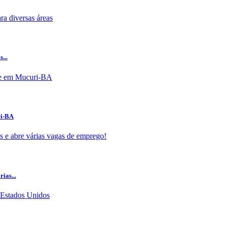
...
ri-BA
ias...