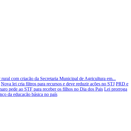
r rural com criação da Secretaria Municipal de Agricultura em...
Nova lei cria filtros para recursos e deve reduzir ações no STJ
PRD e
naro pede ao STF para receber os filhos no Dia dos Pais
Lei prorroga
nço da educação básica no país