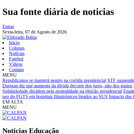
Sua fonte diária de noticias
Entrar
Sexta-feira,
07 de Agosto de 2026
Início
Colunas
Notícias
Futebol
Vídeos
Contato
MENU
Republicanos se manterá neutro na corrida presidencial
STF suspende 
Durigan diz que aumento da dívida decorre dos juros, não dos gastos
Solidariedade decidem pela neutralidade na eleição presidencial
Enade
uso do FGTS em hospitais filantrópicos ligados ao SUS
Impacto das 
EM ALTA
MENU
Notícias
Educação