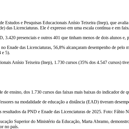
de Estudos e Pesquisas Educacionais Anísio Teixeira (Inep), que aval
 das Licenciaturas. Ele é expresso em uma escala contínua e em faixa
D, 3.420 presenciais e outros 401 que tinham menos de dois alunos e, po
os no Enade das Licenciaturas, 56,8% alcançaram desempenho de pelo m
 e 5).
cionais Anísio Teixeira (Inep), 1.730 cursos (35% dos 4.547 cursos) t
de ensino, dos 1.730 cursos das faixas mais baixas do indicador de qua
fessores na modalidade de educação a distância (EAD) tiveram desemp
s resultados da PND e Enade das Licenciaturas de 2025. Foto: Fábio 
ducação Superior do Ministério da Educação, Marta Abramo, demonstrou
or no país.