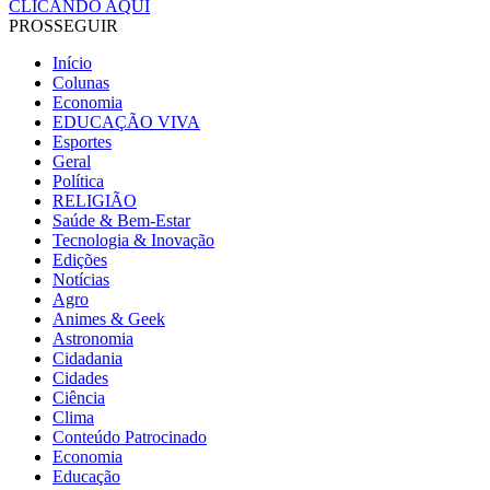
CLICANDO AQUI
PROSSEGUIR
Início
Colunas
Economia
EDUCAÇÃO VIVA
Esportes
Geral
Política
RELIGIÃO
Saúde & Bem-Estar
Tecnologia & Inovação
Edições
Notícias
Agro
Animes & Geek
Astronomia
Cidadania
Cidades
Ciência
Clima
Conteúdo Patrocinado
Economia
Educação