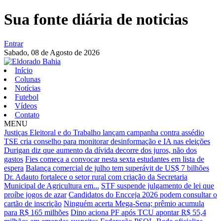
Sua fonte diária de noticias
Entrar
Sabado,
08 de Agosto de 2026
Início
Colunas
Notícias
Futebol
Vídeos
Contato
MENU
Justiças Eleitoral e do Trabalho lançam campanha contra assédio
TSE cria conselho para monitorar desinformação e IA nas eleições
Durigan diz que aumento da dívida decorre dos juros, não dos
gastos
Fies começa a convocar nesta sexta estudantes em lista de
espera
Balança comercial de julho tem superávit de US$ 7 bilhões
Dr. Adauto fortalece o setor rural com criação da Secretaria
Municipal de Agricultura em...
STF suspende julgamento de lei que
proíbe jogos de azar
Candidatos do Encceja 2026 podem consultar o
cartão de inscrição
Ninguém acerta Mega-Sena; prêmio acumula
para R$ 165 milhões
Dino aciona PF após TCU apontar R$ 55,4