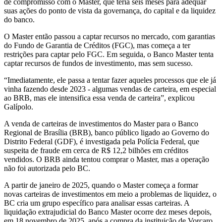
de compromisso com o Master, que teria seis meses para adequar
suas ações do ponto de vista da governança, do capital e da liquidez
do banco.
O Master então passou a captar recursos no mercado, com garantias
do Fundo de Garantia de Créditos (FGC), mas começa a ter
restrições para captar pelo FGC. Em seguida, o Banco Master tenta
captar recursos de fundos de investimento, mas sem sucesso.
“Imediatamente, ele passa a tentar fazer aqueles processos que ele já
vinha fazendo desde 2023 - algumas vendas de carteira, em especial
ao BRB, mas ele intensifica essa venda de carteira”, explicou
Galípolo.
A venda de carteiras de investimentos do Master para o Banco
Regional de Brasília (BRB), banco público ligado ao Governo do
Distrito Federal (GDF), é investigada pela Polícia Federal, que
suspeita de fraude em cerca de R$ 12,2 bilhões em créditos
vendidos. O BRB ainda tentou comprar o Master, mas a operação
não foi autorizada pelo BC.
A partir de janeiro de 2025, quando o Master começa a formar
novas carteiras de investimentos em meio a problemas de liquidez, o
BC cria um grupo específico para analisar essas carteiras. A
liquidação extrajudicial do Banco Master ocorre dez meses depois,
em 18 novembro de 2025, após a compra da instituição de Vorcaro