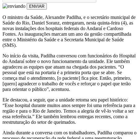
ENVIAR
O ministro da Saúde, Alexandre Padilha, e o secretário municipal de
Saúde do Rio, Daniel Soranz, entregaram, nesta quinta-feira (4), as
novas instalações dos hospitais federais do Andaraí e Cardoso
Fontes. As inaugurações marcam um ano da gestão compartilhada
entre o Ministério da Saúde e a Secretaria Municipal de Saúde
(SMS).
No início da visita, Padilha conversou com funcionários do Hospital
do Andaraí sobre o novo funcionamento da unidade. Ele também
agradeceu as equipes que atuam na chegada dos pacientes. “O
pessoal que está na portaria é a primeira porta que se abre. Se
começa mal o atendimento, [o paciente] fica pior. Então, primeiro,
[quero] agradecer o trabalho de vocês e reforçar o papel que terão
para orientar o público”, acentuou.
Ele destacou, a seguir, que a unidade retoma seu papel histórico:
“Esse hospital durante muitos anos sempre foi uma referência para a
região e para o Rio de Janeiro. Temos a alegria de vê-lo voltar a ser
essa referência.” Ele também lembrou entregas recentes, como a
reestruturação do setor de queimados.
Ainda durante a conversa com os trabalhadores, Padilha comparou o
processo de recuperação da rede federal a uma reestruturação