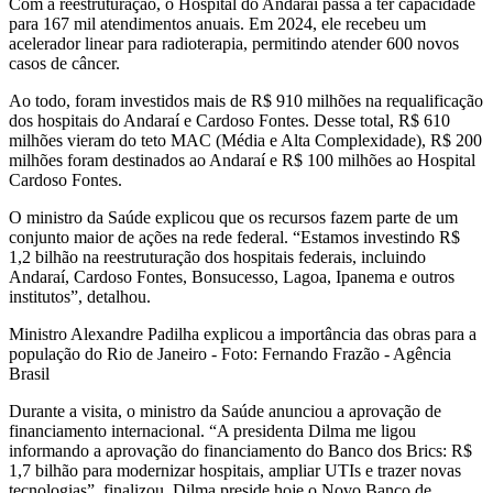
Com a reestruturação, o Hospital do Andaraí passa a ter capacidade
para 167 mil atendimentos anuais. Em 2024, ele recebeu um
acelerador linear para radioterapia, permitindo atender 600 novos
casos de câncer.
Ao todo, foram investidos mais de R$ 910 milhões na requalificação
dos hospitais do Andaraí e Cardoso Fontes. Desse total, R$ 610
milhões vieram do teto MAC (Média e Alta Complexidade), R$ 200
milhões foram destinados ao Andaraí e R$ 100 milhões ao Hospital
Cardoso Fontes.
O ministro da Saúde explicou que os recursos fazem parte de um
conjunto maior de ações na rede federal. “Estamos investindo R$
1,2 bilhão na reestruturação dos hospitais federais, incluindo
Andaraí, Cardoso Fontes, Bonsucesso, Lagoa, Ipanema e outros
institutos”, detalhou.
Ministro Alexandre Padilha explicou a importância das obras para a
população do Rio de Janeiro - Foto: Fernando Frazão - Agência
Brasil
Durante a visita, o ministro da Saúde anunciou a aprovação de
financiamento internacional. “A presidenta Dilma me ligou
informando a aprovação do financiamento do Banco dos Brics: R$
1,7 bilhão para modernizar hospitais, ampliar UTIs e trazer novas
tecnologias”, finalizou. Dilma preside hoje o Novo Banco de