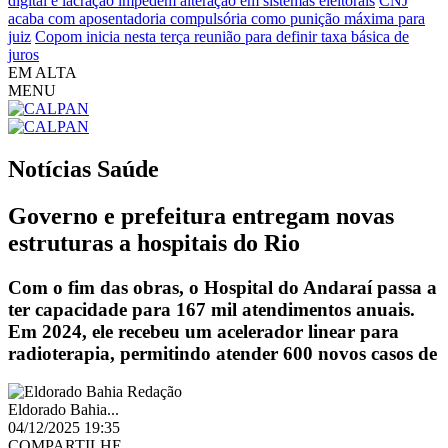
digital e lacração impedem alteração em sistemas eleitorais
CNJ
acaba com aposentadoria compulsória como punição máxima para
juiz
Copom inicia nesta terça reunião para definir taxa básica de
juros
EM ALTA
MENU
Notícias
Saúde
Governo e prefeitura entregam novas
estruturas a hospitais do Rio
Com o fim das obras, o Hospital do Andaraí passa a
ter capacidade para 167 mil atendimentos anuais.
Em 2024, ele recebeu um acelerador linear para
radioterapia, permitindo atender 600 novos casos de
Eldorado Bahia...
04/12/2025 19:35
COMPARTILHE