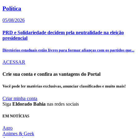
Política
05/08/2026
PRD e Solidariedade decidem pela neutralidade na eleição
presidencial
Diretórios estaduais estão livres para formar alianças com os partidos que...
ACESSAR
Crie sua conta e confira as vantagens do Portal
Você pode ler matérias exclusivas, anunciar classificados e muito mais!
Criar minha conta
Siga
Eldorado Bahia
nas redes sociais
EM NOTÍCIAS
Agro
Animes & Geek