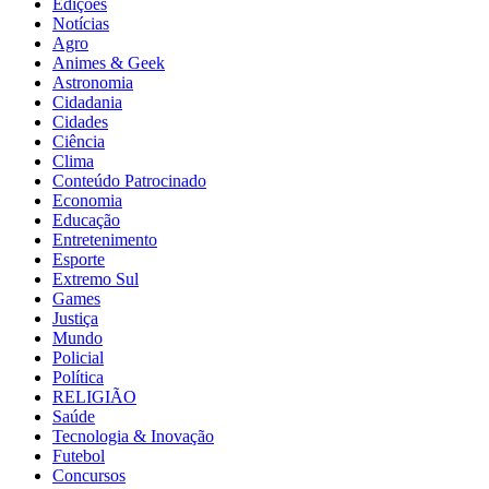
Edições
Notícias
Agro
Animes & Geek
Astronomia
Cidadania
Cidades
Ciência
Clima
Conteúdo Patrocinado
Economia
Educação
Entretenimento
Esporte
Extremo Sul
Games
Justiça
Mundo
Policial
Política
RELIGIÃO
Saúde
Tecnologia & Inovação
Futebol
Concursos