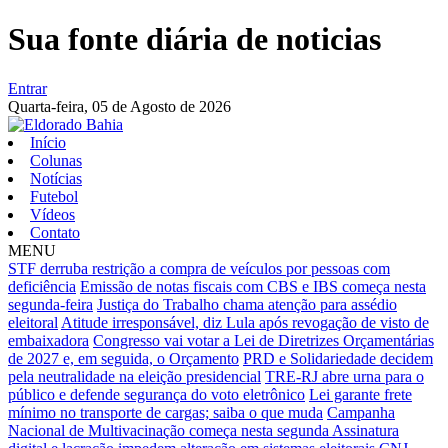
Sua fonte diária de noticias
Entrar
Quarta-feira,
05 de Agosto de 2026
Início
Colunas
Notícias
Futebol
Vídeos
Contato
MENU
STF derruba restrição a compra de veículos por pessoas com
deficiência
Emissão de notas fiscais com CBS e IBS começa nesta
segunda-feira
Justiça do Trabalho chama atenção para assédio
eleitoral
Atitude irresponsável, diz Lula após revogação de visto de
embaixadora
Congresso vai votar a Lei de Diretrizes Orçamentárias
de 2027 e, em seguida, o Orçamento
PRD e Solidariedade decidem
pela neutralidade na eleição presidencial
TRE-RJ abre urna para o
público e defende segurança do voto eletrônico
Lei garante frete
mínimo no transporte de cargas; saiba o que muda
Campanha
Nacional de Multivacinação começa nesta segunda
Assinatura