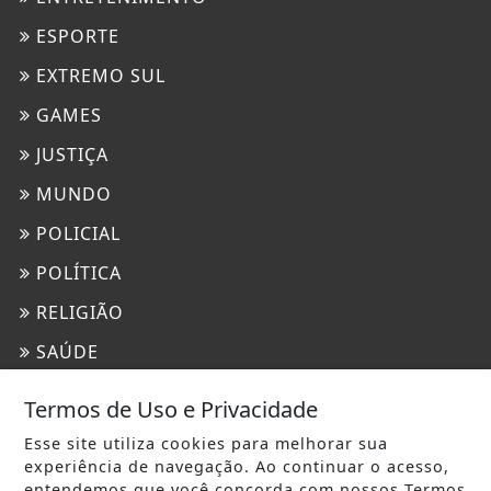
ESPORTE
EXTREMO SUL
GAMES
JUSTIÇA
MUNDO
POLICIAL
POLÍTICA
RELIGIÃO
SAÚDE
TECNOLOGIA & INOVAÇÃO
Termos de Uso e Privacidade
INFORMAÇÕES
Esse site utiliza cookies para melhorar sua
experiência de navegação. Ao continuar o acesso,
CONTATO
entendemos que você concorda com nossos Termos