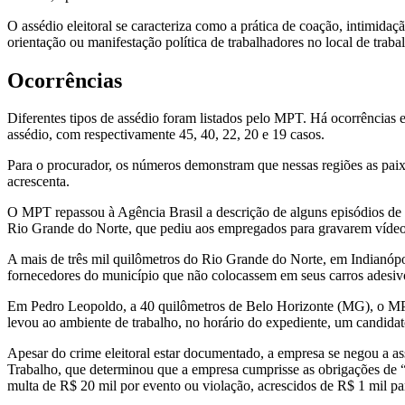
O assédio eleitoral se caracteriza como a prática de coação, intimida
orientação ou manifestação política de trabalhadores no local de traba
Ocorrências
Diferentes tipos de assédio foram listados pelo MPT. Há ocorrências
assédio, com respectivamente 45, 40, 22, 20 e 19 casos.
Para o procurador, os números demonstram que nessas regiões as paixõ
acrescenta.
O MPT repassou à Agência Brasil a descrição de alguns episódios de a
Rio Grande do Norte, que pediu aos empregados para gravarem vídeo a
A mais de três mil quilômetros do Rio Grande do Norte, em Indianópol
fornecedores do município que não colocassem em seus carros adesivo
Em Pedro Leopoldo, a 40 quilômetros de Belo Horizonte (MG), o MPT c
levou ao ambiente de trabalho, no horário do expediente, um candidato
Apesar do crime eleitoral estar documentado, a empresa se negou a a
Trabalho, que determinou que a empresa cumprisse as obrigações de “a
multa de R$ 20 mil por evento ou violação, acrescidos de R$ 1 mil pa