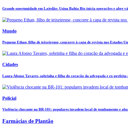
Grande oportunidade em Lajedão: Usina Bahia Bio inicia operações e abre vár
Mundo
Pequeno Ethan, filho de teixeirense, concorre à capa de revista nos Estados U
Cidades
Laura Afonso Tavares, sobrinha e filha do coração da advogada e ex-prefeita d
Policial
Violência chocante na BR-101: populares invadem local de tombamento e abat
Farmácias de Plantão