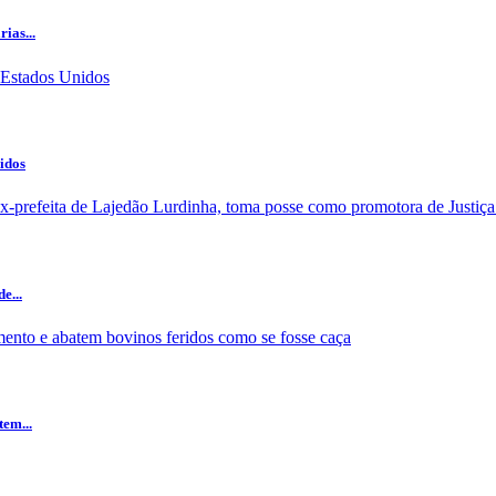
ias...
nidos
e...
em...