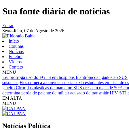
Sua fonte diária de noticias
Entrar
Sexta-feira,
07 de Agosto de 2026
Início
Colunas
Notícias
Futebol
Vídeos
Contato
MENU
Lei prorroga uso do FGTS em hospitais filantrópicos ligados ao SUS
suspeitas
Fies começa a convocar nesta sexta estudantes em lista de e
janeiro
Cirurgias plásticas de mama no SUS crescem mais de 50% em
determina perda de patente de militar acusado de transmitir HIV
STJ c
EM ALTA
MENU
Notícias
Política