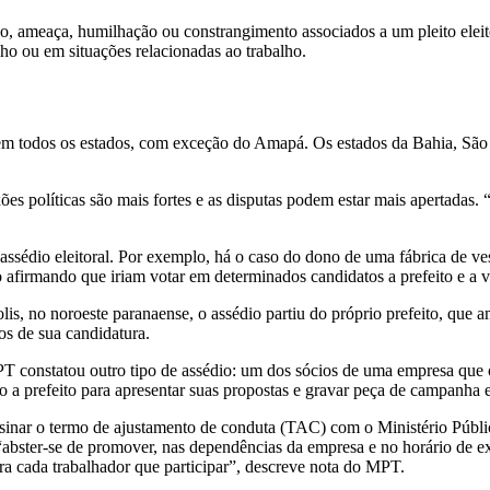
ção, ameaça, humilhação ou constrangimento associados a um pleito eleit
lho ou em situações relacionadas ao trabalho.
 em todos os estados, com exceção do Amapá. Os estados da Bahia, São 
es políticas são mais fortes e as disputas podem estar mais apertadas. 
ssédio eleitoral. Por exemplo, há o caso do dono de uma fábrica de ve
firmando que iriam votar em determinados candidatos a prefeito e a v
is, no noroeste paranaense, o assédio partiu do próprio prefeito, que a
s de sua candidatura.
onstatou outro tipo de assédio: um dos sócios de uma empresa que ofe
 a prefeito para apresentar suas propostas e gravar peça de campanha el
ssinar o termo de ajustamento de conduta (TAC) com o Ministério Públi
bster-se de promover, nas dependências da empresa e no horário de expe
ra cada trabalhador que participar”, descreve nota do MPT.