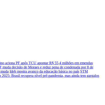
ino aciona PF após TCU apontar R$ 55,4 milhões em emendas
 muda decisão de Moraes e reduz pena de condenada por 8 de
e muda
Ideb mostra avanço da educação básica no país
STM
 2025: Brasil recupera nível pré-pandemia, mas ainda tem gargalos