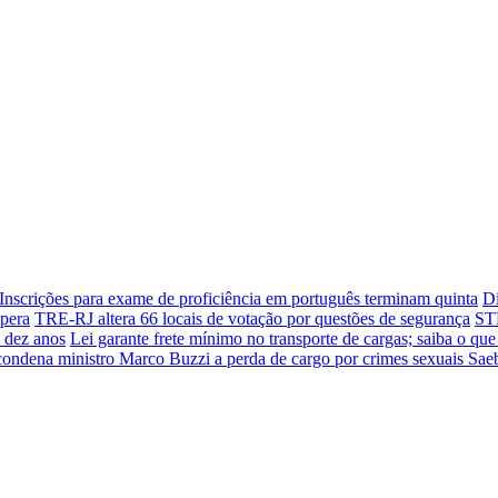
Inscrições para exame de proficiência em português terminam quinta
D
spera
TRE-RJ altera 66 locais de votação por questões de segurança
STF
 dez anos
Lei garante frete mínimo no transporte de cargas; saiba o qu
ondena ministro Marco Buzzi a perda de cargo por crimes sexuais
Saeb