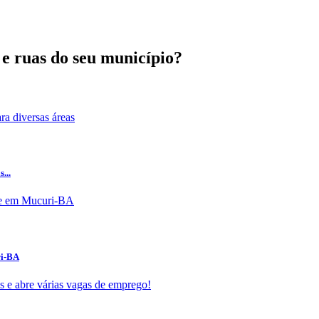
 e ruas do seu município?
...
ri-BA