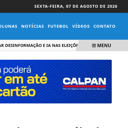
SEXTA-FEIRA,
07 DE AGOSTO DE 2026
OLUNAS
NOTÍCIAS
FUTEBOL
VÍDEOS
CONTATO
MENU
ESINFORMAÇÃO E IA NAS ELEIÇÕES
ENTENDA O QUE MUDA