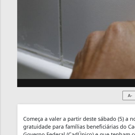
A-
Começa a valer a partir deste sábado (5) a no
gratuidade para famílias beneficiárias do C
Governo Federal (CadÚnico) e que tenham 