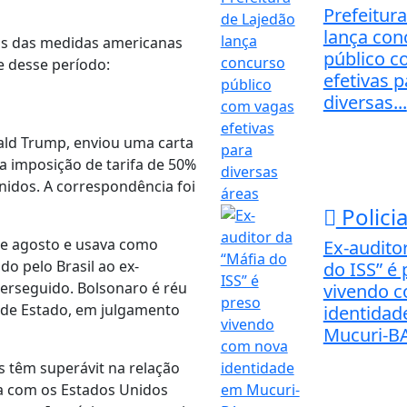
Prefeitur
lança con
tos das medidas americanas
público c
e desse período:
efetivas p
diversas...
nald Trump, enviou uma carta
 a imposição de tarifa de 50%
nidos. A correspondência foi
Policia
 de agosto e usava como
Ex-audito
do pelo Brasil ao ex-
do ISS” é
erseguido. Bolsonaro é réu
vivendo 
e de Estado, em julgamento
identidad
Mucuri-B
 têm superávit na relação
la com os Estados Unidos