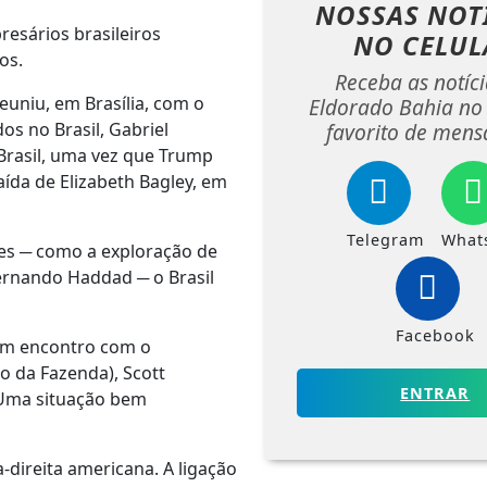
NOSSAS NOT
esários brasileiros
NO CELUL
os.
Receba as notíc
reuniu, em Brasília, com o
Eldorado Bahia no
s no Brasil, Gabriel
favorito de mens
 Brasil, uma vez que Trump
ída de Elizabeth Bagley, em
Telegram
What
es ─ como a exploração de
Fernando Haddad ─ o Brasil
Facebook
um encontro com o
o da Fazenda), Scott
ENTRAR
 Uma situação bem
direita americana. A ligação