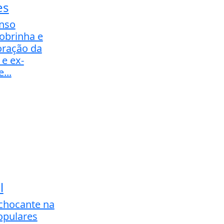
es
onso
sobrinha e
coração da
e ex-
...
l
 chocante na
opulares