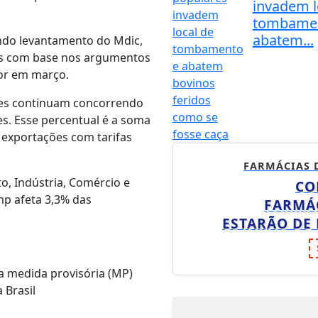
invadem l
tombamen
abatem...
ndo levantamento do Mdic,
das com base nos argumentos
gor em março.
ões continuam concorrendo
s. Esse percentual é a soma
 exportações com tarifas
FARMÁCIAS 
o, Indústria, Comércio e
CO
mp afeta 3,3% das
FARMÁ
ESTARÃO DE
da medida provisória (MP)
 Brasil