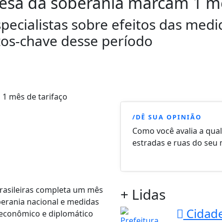
fesa da soberania marcam 1 mê
pecialistas sobre efeitos das med
tos-chave desse período
/DÊ SUA OPINIÃO
Como você avalia a qua
estradas e ruas do seu 
brasileiras completa um mês
+ Lidas
berania nacional e medidas
Cidad
 econômico e diplomático