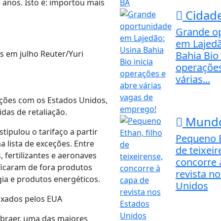
 anos. Isto é: importou mais
Cidad
Grande o
em Lajedã
s em julho Reuter/Yuri
Bahia Bio 
operações
várias...
ções com os Estados Unidos,
das de retaliação.
Mund
pulou o tarifaço a partir
Pequeno E
 lista de exceções. Entre
de teixeir
, fertilizantes e aeronaves
concorre 
ficaram de fora produtos
revista n
gia e produtos energéticos.
Unidos
taxados pelos EUA
mbraer, uma das maiores