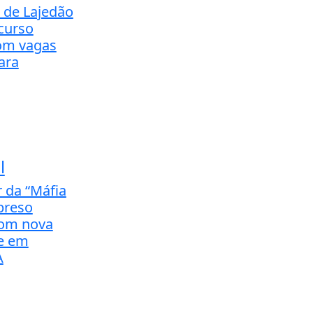
a de Lajedão
curso
om vagas
ara
l
r da “Máfia
 preso
com nova
e em
A