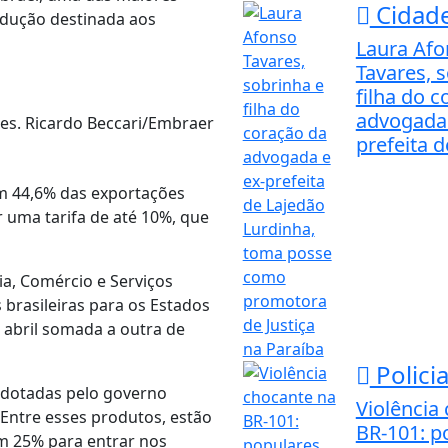
Cidad
odução destinada aos
Laura Af
Tavares, 
filha do 
advogada 
nes. Ricardo Beccari/Embraer
prefeita de
am 44,6% das exportações
 uma tarifa de até 10%, que
a, Comércio e Serviços
 brasileiras para os Estados
 abril somada a outra de
Policia
 adotadas pelo governo
Violência
ntre esses produtos, estão
BR-101: p
m 25% para entrar nos