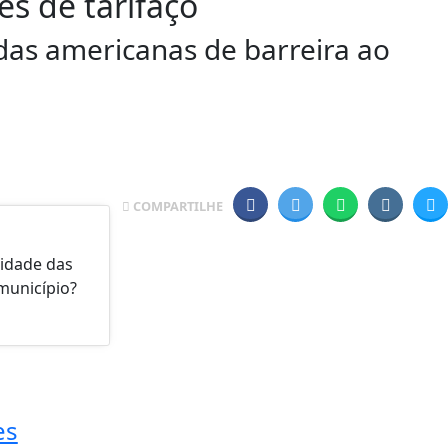
s de tarifaço
idas americanas de barreira ao
COMPARTILHE
lidade das
município?
es