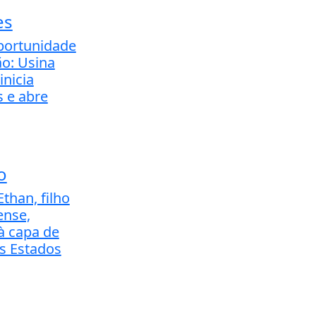
es
portunidade
o: Usina
inicia
 e abre
o
than, filho
ense,
à capa de
os Estados