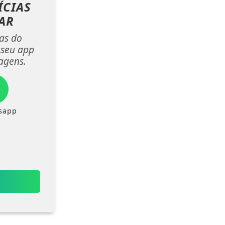
ÍCIAS
AR
ias do
 seu app
agens.
sapp